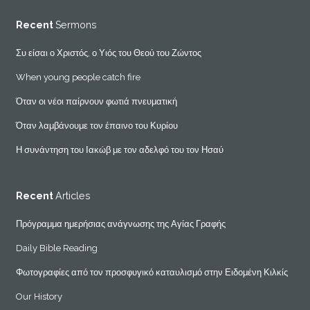
Recent
Sermons
Συ είσαι ο Χριστός, ο Υιός του Θεού του Ζώντος
When young people catch fire
Όταν οι νέοι παίρνουν φωτιά πνευματική
Όταν λαμβάνουμε τον έπαινο του Κυρίου
Η συνάντηση του Ιακώβ με τον αδελφό του τον Ησαύ
Recent
Articles
Πρόγραμμα ημερήσιας ανάγνωσης της Αγίας Γραφής
Daily Bible Reading
Φωτογραφίες από τον προσφυγικό καταυλισμό στην Ειδομένη Κιλκίς
Our History