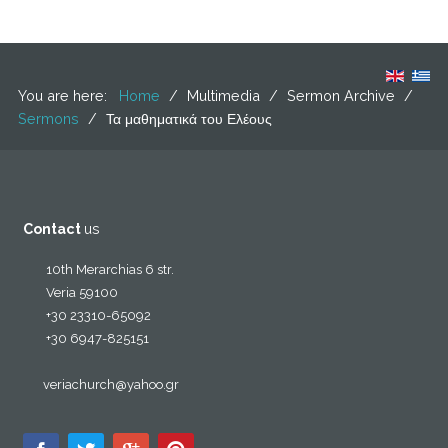
You are here:
Home
/
Multimedia
/
Sermon Archive
/
Sermons
/
Τα μαθηματικά του Ελέους
Contact
us
10th Merarchias 6 str.
Veria 59100
+30 23310-65092
+30 6947-825151
veriachurch@yahoo.gr