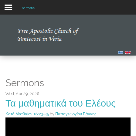
Sermons
Home
Our Church
Multimedia
Our News
Sermons
Studying the Bible
Wed, Apr 29, 2026
Τα μαθηματικά του Ελέους
Κατά Ματθαίον 18:23-35
by
Παπαγεωργίου Γιάννης