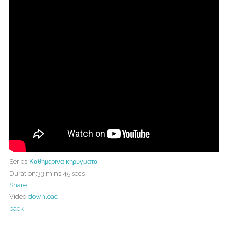
Series:
Καθημερινά κηρύγματα
Duration:
33 mins 45 secs
Share
Video:
download
back