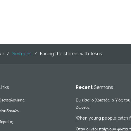
ive
/
Sermons
/
Facing the storms with Jesus
Links
Recent
Sermons
Θεσσαλονίκης
Συ είσαι ο Χριστός, ο Υιός το
Ζώντος
Μουδανιών
When young people catch f
Περαίας
Όταν οι νέοι παίρνουν φωτιά 