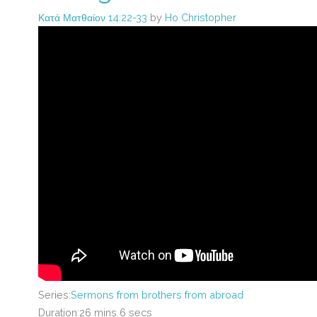
Κατά Ματθαίον 14:22-33
by
Ho Christopher
Series:
Sermons from brothers from abroad
Duration:
26 mins 6 secs