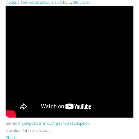
Πράξεις Των Αποστόλων 2:1-13
by
Lyttle David
Series:
Κηρύγματα από ομιλητές του εξωτερικού
Duration:
24 mins 6 secs
Share