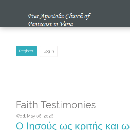
Home
Our Church
Register
Log In
Multimedia
Our News
Studying the Bible
Faith Testimonies
Wed, May 06, 2026
Ο Ιησούς ως κριτής και 