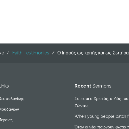
ive
/
Faith Testimonies
/
Ο Ιησούς ως κριτής και ως Σωτήρα
Links
Recent
Sermons
Θεσσαλονίκης
Συ είσαι ο Χριστός, ο Υιός το
Ζώντος
Μουδανιών
When young people catch f
Περαίας
Όταν οι νέοι παίρνουν φωτιά 