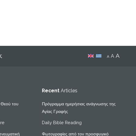
A
ς
A
A
Recent
Articles
υ Θεού του
Πρόγραμμα ημερήσιας ανάγνωσης της
Αγίας Γραφής
ire
Daily Bible Reading
πνευματική
Φωτογραφίες από τον προσφυγικό