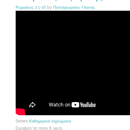
Ρωμαίους 2:1-16
by
Παπαγεωργίου Γιάννης
Series:
Καθημερινά κηρύγματα
Duration:
30 mins 6 secs