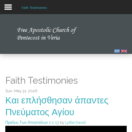
Faith Testimonies
Home
Our Church
Multimedia
Our News
Faith Testimonies
Studying the Bible
Sun, May 31, 2026
Και επλήσθησαν άπαντες
Πνεύματος Αγίου
Πράξεις Των Αποστόλων 2:1-13
by
Lyttle David