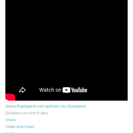
Series:
Κηρύγματα από ομιλητές του εξωτερικού
Duration:
24 mins 6 secs
Share
Video:
download