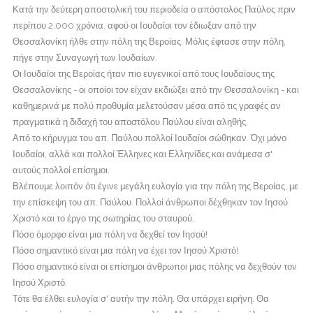
Κατά την δεύτερη αποστολική του περιοδεία ο απόστολος Παύλος πριν
περίπου 2.000 χρόνια, αφού οι Ιουδαίοι τον έδιωξαν από την
Θεσσαλονίκη ήλθε στην πόλη της Βεροίας. Μόλις έφτασε στην πόλη,
πήγε στην Συναγωγή των Ιουδαίων.
Οι Ιουδαίοι της Βεροίας ήταν πιο ευγενικοί από τους Ιουδαίους της
Θεσσαλονίκης - οι οποίοι τον είχαν εκδιώξει από την Θεσσαλονίκη - και
καθημερινά με πολύ προθυμία μελετούσαν μέσα από τις γραφές αν
πραγματικά η διδαχή του αποστόλου Παύλου είναι αληθής.
Από το κήρυγμα του απ. Παύλου πολλοί Ιουδαίοι σώθηκαν. Όχι μόνο
Ιουδαίοι, αλλά και πολλοί Έλληνες και Ελληνίδες και ανάμεσα σ'
αυτούς πολλοί επίσημοι.
Βλέπουμε λοιπόν ότι έγινε μεγάλη ευλογία για την πόλη της Βεροίας, με
την επίσκεψη του απ. Παύλου. Πολλοί άνθρωποι δέχθηκαν τον Ιησού
Χριστό και το έργο της σωτηρίας του σταυρού.
Πόσο όμορφο είναι μια πόλη να δεχθεί τον Ιησού!
Πόσο σημαντικό είναι μια πόλη να έχει τον Ιησού Χριστό!
Πόσο σημαντικό είναι οι επίσημοι άνθρωποι μιας πόλης να δεχθούν τον
Ιησού Χριστό.
Τότε θα έλθει ευλογία σ' αυτήν την πόλη. Θα υπάρχει ειρήνη. Θα