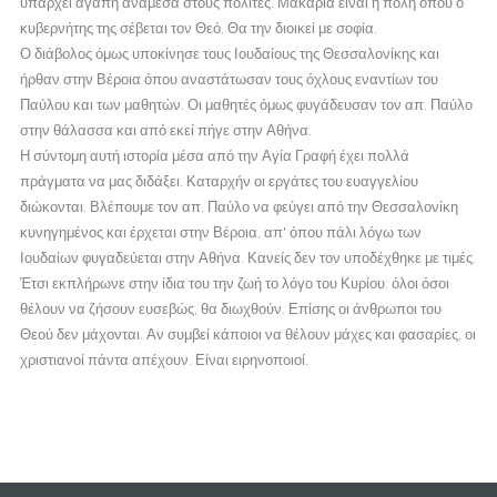
υπάρχει αγάπη ανάμεσα στους πολίτες. Μακάρια είναι η πόλη όπου ο
κυβερνήτης της σέβεται τον Θεό. Θα την διοικεί με σοφία.
Ο διάβολος όμως υποκίνησε τους Ιουδαίους της Θεσσαλονίκης και
ήρθαν στην Βέροια όπου αναστάτωσαν τους όχλους εναντίων του
Παύλου και των μαθητών. Οι μαθητές όμως φυγάδευσαν τον απ. Παύλο
στην θάλασσα και από εκεί πήγε στην Αθήνα.
Η σύντομη αυτή ιστορία μέσα από την Αγία Γραφή έχει πολλά
πράγματα να μας διδάξει. Καταρχήν οι εργάτες του ευαγγελίου
διώκονται. Βλέπουμε τον απ. Παύλο να φεύγει από την Θεσσαλονίκη
κυνηγημένος και έρχεται στην Βέροια, απ' όπου πάλι λόγω των
Ιουδαίων φυγαδεύεται στην Αθήνα. Κανείς δεν τον υποδέχθηκε με τιμές.
Έτσι εκπλήρωνε στην ίδια του την ζωή το λόγο του Κυρίου: όλοι όσοι
θέλουν να ζήσουν ευσεβώς, θα διωχθούν. Επίσης οι άνθρωποι του
Θεού δεν μάχονται. Αν συμβεί κάποιοι να θέλουν μάχες και φασαρίες, οι
χριστιανοί πάντα απέχουν. Είναι ειρηνοποιοί.