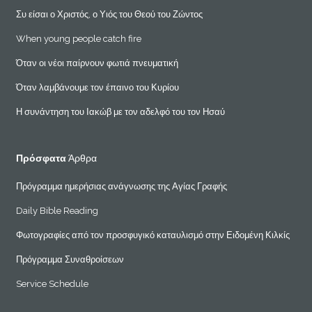
Συ είσαι ο Χριστός, ο Υιός του Θεού του Ζώντος
When young people catch fire
Όταν οι νέοι παίρνουν φωτιά πνευματική
Όταν λαμβάνουμε τον έπαινο του Κυρίου
Η συνάντηση του Ιακώβ με τον αδελφό του τον Ησαύ
Πρόσφατα
Άρθρα
Πρόγραμμα ημερήσιας ανάγνωσης της Αγίας Γραφής
Daily Bible Reading
Φωτογραφίες από τον προσφυγικό καταυλισμό στην Ειδομένη Κιλκίς
Πρόγραμμα Συναθροίσεων
Service Schedule