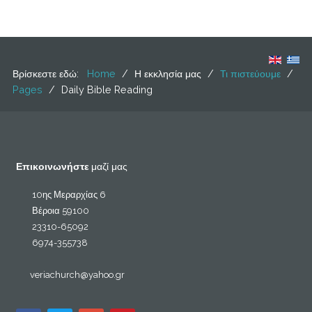
Βρίσκεστε εδώ:
Home
/
Η εκκλησία μας
/
Τι πιστεύουμε
/
Pages
/
Daily Bible Reading
Επικοινωνήστε
μαζί μας
10ης Μεραρχίας 6
Βέροια 59100
23310-65092
6974-355738
veriachurch@yahoo.gr