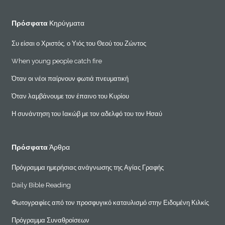
Πρόσφατα
Κηρύγματα
Συ είσαι ο Χριστός, ο Υιός του Θεού του Ζώντος
When young people catch fire
Όταν οι νέοι παίρνουν φωτιά πνευματική
Όταν λαμβάνουμε τον έπαινο του Κυρίου
Η συνάντηση του Ιακώβ με τον αδελφό του τον Ησαύ
Πρόσφατα
Άρθρα
Πρόγραμμα ημερήσιας ανάγνωσης της Αγίας Γραφής
Daily Bible Reading
Φωτογραφίες από τον προσφυγικό καταυλισμό στην Ειδομένη Κιλκίς
Πρόγραμμα Συναθροίσεων