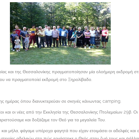
οίας και της Θεσσαλονίκης πραγματοποίησαν μία ολοήμερη εκδρομή στ
του να πραγματοποiεί εκδρομή στο Ξηρολίβαδο.
ης ημέρας όπου διανυκτερεύαν σε σκηνές κάνωντας camping.
 νέοι και οι νέες από την Εκκλησία της Θεσσαλονίκης Πτολεμαίων 29β. Ο
ριστούσαμε και δοξάζαμε τον Θεό για τα μεγαλεία Του.
 και μήλα, φάγαμε υπέροχα φαγητά που είχαν ετοιμάσει οι αδελφές κα
μπειρίες αδελφών στο πώς εργάστηκε ο Θεός στην ζωή τους και ψάλλαμ