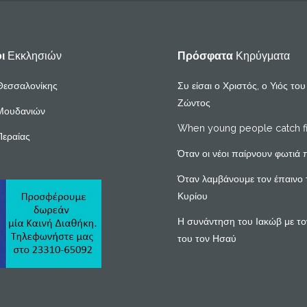
οι
Εκκλησιών
Πρόσφατα
Κηρύγματα
Θεσσαλονίκης
Συ είσαι ο Χριστός, ο Υιός το
Ζώντος
Μουδανιών
When young people catch f
Περαίας
Όταν οι νέοι παίρνουν φωτιά 
Όταν λαμβάνουμε τον έπαινο 
Κυρίου
Η συνάντηση του Ιακώβ με το
του τον Ησαύ