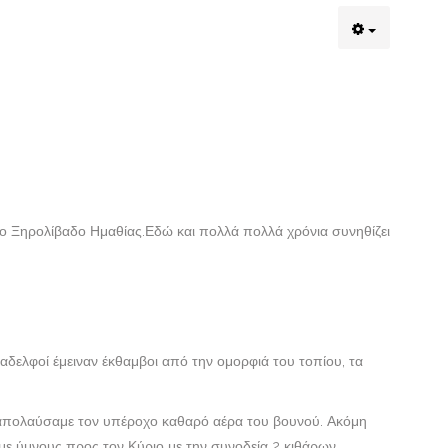
ο Ξηρολίβαδο Ημαθίας.Εδώ και πολλά πολλά χρόνια συνηθίζει
ι αδελφοί έμειναν έκθαμβοι από την ομορφιά του τοπίου, τα
ι απολαύσαμε τον υπέροχο καθαρό αέρα του βουνού. Ακόμη
ε ύμνους προς τον Κύριο με την συνοδεία 2 κιθάρων.