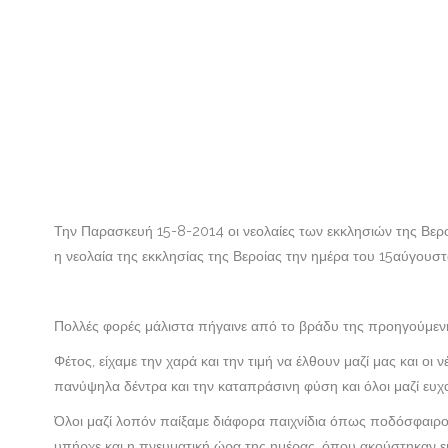
Την Παρασκευή 15-8-2014 οι νεολαίες των εκκλησιών της Βερ
η νεολαία της εκκλησίας της Βεροίας την ημέρα του 15αύγουσ
Πολλές φορές μάλιστα πήγαινε από το βράδυ της προηγούμεν
Φέτος, είχαμε την χαρά και την τιμή να έλθουν μαζί μας και οι
πανύψηλα δέντρα και την καταπράσινη φύση και όλοι μαζί ευχα
Όλοι μαζί λοπόν παίξαμε διάφορα παιχνίδια όπως ποδόσφαιρο
υπήρχε και η πνευματική ώρα της ημέρας, όπου ακούστηκαν ε