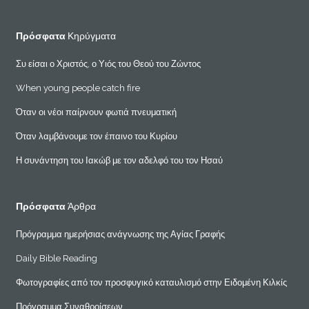
Πρόσφατα
Κηρύγματα
Συ είσαι ο Χριστός, ο Υιός του Θεού του Ζώντος
When young people catch fire
Όταν οι νέοι παίρνουν φωτιά πνευματική
Όταν λαμβάνουμε τον έπαινο του Κυρίου
Η συνάντηση του Ιακώβ με τον αδελφό του τον Ησαύ
Πρόσφατα
Άρθρα
Πρόγραμμα ημερήσιας ανάγνωσης της Αγίας Γραφής
Daily Bible Reading
Φωτογραφίες από τον προσφυγικό καταυλισμό στην Ειδομένη Κιλκίς
Πρόγραμμα Συναθροίσεων