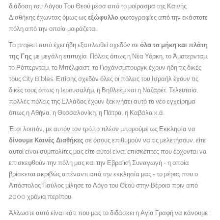
διάδοση του Λόγου Του Θεού μέσα από το μοίρασμα της Καινής
Διαθήκης έχωντας όμως ως
εξώφυλλο
φωτογραφίες από την εκάστοτε
πόλη από την οποία μοιράζεται.
Το project αυτό έχει ήδη εξαπλωθεί σχεδόν σε
όλα τα μήκη και πλάτη
της Γης
με μεγάλη επιτυχία. Πόλεις όπως η Νέα Υόρκη, το Άμστερνταμ,
το Ρόττερνταμ, το Μπέλφαστ, το Γιοχάνσμπουργκ έχουν ήδη τις δικές
τους City Bibles. Επίσης σχεδόν όλες οι πόλεις του Ισραήλ έχουν τις
δικές τους όπως η Ιερουσαλήμ, η Βηθλεέμ και η Ναζαρέτ. Τελευταία,
πολλές πόλεις της Ελλάδος έχουν ξεκινήσει αυτό το νέο εγχείρημα
όπως η Αθήνα, η Θεσσαλονίκη, η Πάτρα, η Καβάλα κ.ά.
Έτσι λοιπόν, με αυτόν τον τρόπο πλέον μπορούμε ως Εκκλησία να
δίνουμε
Καινές Διαθήκες
σε όσους επιθυμούν να τις μελετήσουν, είτε
αυτοί είναι συμπολίτες μας είτε αυτοί είναι επισκέπτες που έρχονται να
επισκεφθούν την πόλη μας και την Εβραϊκή Συναγωγή - η οποία
βρίσκεται ακριβώς απέναντι από την εκκλησία μας - το μέρος που ο
Απόστολος Παύλος μίλησε το Λόγο του Θεού στην Βέροια πριν από
2000 χρόνια περίπου.
Άλλωστε αυτό είναι κάτι που μας το διδάσκει η Αγία Γραφή να κάνουμε :