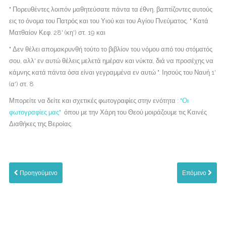
" Πορευθέντες λοιπόν μαθητεύσατε πάντα τα έθνη, βαπτίζοντες αυτούς
εις το όνομα του Πατρός και του Υιού και του Αγίου Πνεύματος. " Κατά
Ματθαίον Κεφ. 28' (κη') στ. 19 και
" Δεν θέλει απομακρυνθή τούτο το βιβλίον του νόμου από του στόματός
σου, αλλ' εν αυτώ θέλεις μελετά ημέραν και νύκτα, διά να προσέχης να
κάμνης κατά πάντα όσα είναι γεγραμμένα εν αυτώ ". Ιησούς του Ναυή 1'
(α') στ. 8
Μπορείτε να δείτε και σχετικές φωτογραφίες στην ενότητα :
"Οι
φωτογραφίες μας"
όπου με την Χάρη του Θεού μοιράζουμε τις Καινές
Διαθήκες της Βεροίας.
Προηγούμενο
Επόμενο