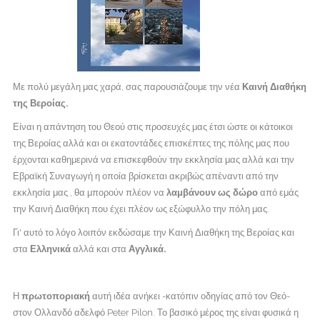
Με πολύ μεγάλη μας χαρά, σας παρουσιάζουμε την νέα
Καινή Διαθήκη
της Βεροίας.
Είναι η απάντηση του Θεού στις προσευχές μας έτσι ώστε οι κάτοικοι
της Βεροίας αλλά και οι εκατοντάδες επισκέπτες της πόλης μας που
έρχονται καθημερινά να επισκεφθούν την εκκλησία μας αλλά και την
Εβραϊκή Συναγωγή η οποία βρίσκεται ακριβώς απέναντι από την
εκκλησία μας , θα μπορούν πλέον να
λαμβάνουν ως δώρο
από εμάς
την Καινή Διαθήκη που έχει πλέον ως εξώφυλλο την πόλη μας.
Γι' αυτό το λόγο λοιπόν εκδώσαμε την Καινή Διαθήκη της Βεροίας και
στα
Ελληνικά
αλλά και στα
Αγγλικά.
Η
πρωτοποριακή
αυτή ιδέα ανήκει -κατόπιν οδηγίας από τον Θεό-
στον Ολλανδό αδελφό Peter Pilon. Το βασικό μέρος της είναι φυσικά η