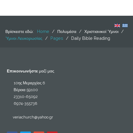
Βρίσκεστε εδώ:
Home
/
Πολυμέσα
/
Χριστιανικοί Ύμνοι
/
Ύμνοι Λευκορωσίας
/
Pages
/
Daily Bible Reading
Επικοινωνήστε
μαζί μας
10ης Μεραρχίας 6
Βέροια 59100
23310-65092
6974-355738
veriachurch@yahoo.gr