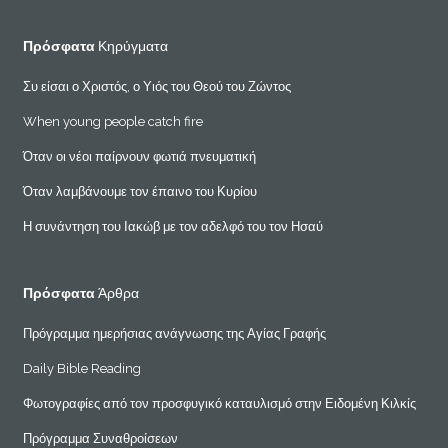
Πρόσφατα
Κηρύγματα
Συ είσαι ο Χριστός, ο Υιός του Θεού του Ζώντος
When young people catch fire
Όταν οι νέοι παίρνουν φωτιά πνευματική
Όταν λαμβάνουμε τον έπαινο του Κυρίου
Η συνάντηση του Ιακώβ με τον αδελφό του τον Ησαύ
Πρόσφατα
Άρθρα
Πρόγραμμα ημερήσιας ανάγνωσης της Αγίας Γραφής
Daily Bible Reading
Φωτογραφίες από τον προσφυγικό καταυλισμό στην Ειδομένη Κιλκίς
Πρόγραμμα Συναθροίσεων