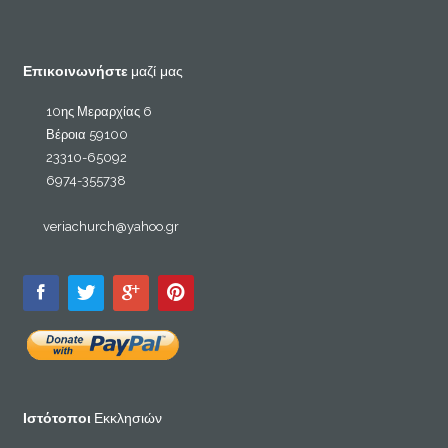
Επικοινωνήστε
μαζί μας
10ης Μεραρχίας 6
Βέροια 59100
23310-65092
6974-355738
veriachurch@yahoo.gr
Ιστότοποι
Εκκλησιών