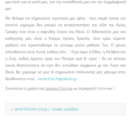
μας είναι για το καλό μας, για την εκπαίδευσή μας και την συμμόρφωσή
μας.
Θα θέλαμε να σημειώσετε αγαπητοί μας φίλοι , πως καμία ταινία και
κανένα κήρυγμα δεν μπορεί να αντικαταστήσει την αξία της Αγίας
Γραφής που είναι ο αψευδής Λόγος του Θεού. Ο διδάσκαλός μας και
καθηγητής μας είναι ο Κύριος Ιησούς Χριστός, όλοι εμείς είμαστε
μαθητές και προσπαθούμε να γίνουμε καλοί μαθητές Του. Ο μόνος
αλάνθαστος είναι Αυτός καθώς είπε : " Εγώ είμαι η Οδός, η Αλήθεια και
η Ζωή, ουδείς έρχεται προς τον Πατέρα ειμή δι' εμού ". Αν σε κάποια
ταινία διαπιστώσετε ότι κάτι δεν ειπώθηκε σύμφωνα με τον Λόγο του
Θεού, θα χαρούμε να μας το σημειώσετε στέλνοντάς μας μήνυμα στην
διεύθυνση e-mail :
veriachurch@yahoo.gr
Συνίσταται η χρήση του
Google Chrome
ως περιηγητή ( browser ).
1. WAR ROOM ( 2015 ) - Greek subtitles