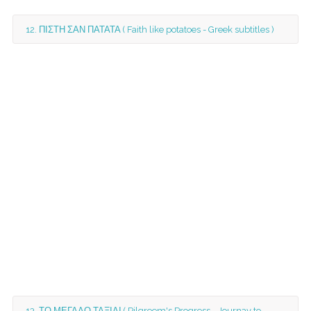
12. ΠΙΣΤΗ ΣΑΝ ΠΑΤΑΤΑ ( Faith like potatoes - Greek subtitles )
13. ΤΟ ΜΕΓΑΛΟ ΤΑΞΙΔΙ ( Pilgreem's Progress - Journay to