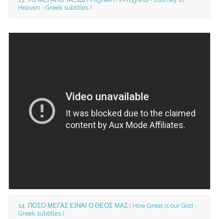
Heaven - Greek subtitles )
14. ΠΟΣΟ ΜΕΓΑΣ ΕΙΝΑΙ Ο ΘΕΟΣ ΜΑΣ ( How Great is our God -
Greek subtitles )