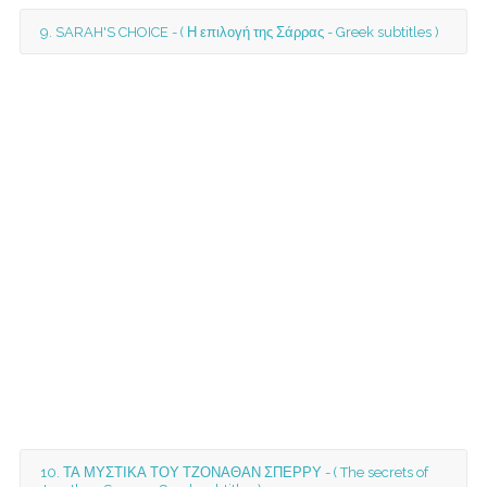
9. SARAH'S CHOICE - ( Η επιλογή της Σάρρας - Greek subtitles )
10. ΤΑ ΜΥΣΤΙΚΑ ΤΟΥ ΤΖΟΝΑΘΑΝ ΣΠΕΡΡΥ - ( The secrets of