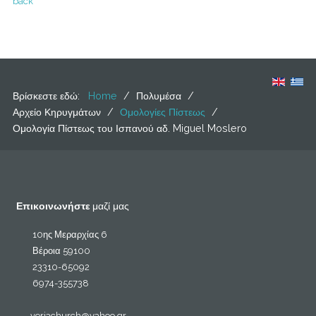
back
Βρίσκεστε εδώ:
Home
/
Πολυμέσα
/
Αρχείο Κηρυγμάτων
/
Ομολογίες Πίστεως
/
Ομολογία Πίστεως του Ισπανού αδ. Miguel Moslero
Επικοινωνήστε
μαζί μας
10ης Μεραρχίας 6
Βέροια 59100
23310-65092
6974-355738
veriachurch@yahoo.gr