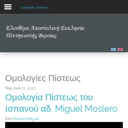
Ομολογίες Πίστεως
Αρχική
Η εκκλησία μας
Πολυμέσα
Τα νέα μας
Ομολογίες Πίστεως
Μελετώντας την Αγία Γραφή
Παρ, Ιουλ 21, 2023
Ομολογία Πίστεως του
Ισπανού αδ. Miguel Moslero
Από
Moslero Miguel