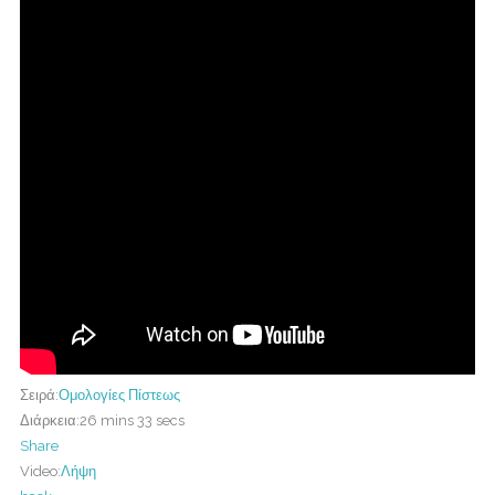
Σειρά:
Ομολογίες Πίστεως
Διάρκεια:
26 mins 33 secs
Share
Video:
Λήψη