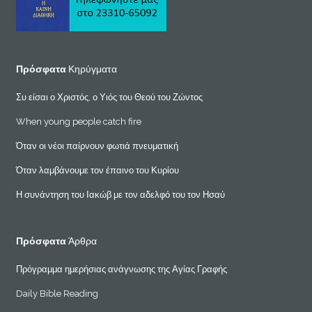
Πρόσφατα
Κηρύγματα
Συ είσαι ο Χριστός, ο Υιός του Θεού του Ζώντος
When young people catch fire
Όταν οι νέοι παίρνουν φωτιά πνευματική
Όταν λαμβάνουμε τον έπαινο του Κυρίου
Η συνάντηση του Ιακώβ με τον αδελφό του τον Ησαύ
Πρόσφατα
Άρθρα
Πρόγραμμα ημερήσιας ανάγνωσης της Αγίας Γραφής
Daily Bible Reading