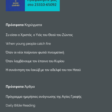
Πρόσφατα
Κηρύγματα
Συ είσαι ο Χριστός, ο Υιός του Θεού του Ζώντος
When young people catch fire
Όταν οι νέοι παίρνουν φωτιά πνευματική
Όταν λαμβάνουμε τον έπαινο του Κυρίου
Η συνάντηση του Ιακώβ με τον αδελφό του τον Ησαύ
Πρόσφατα
Άρθρα
Πρόγραμμα ημερήσιας ανάγνωσης της Αγίας Γραφής
Daily Bible Reading