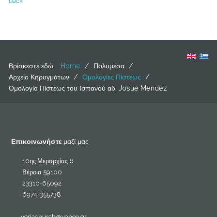
back
Βρίσκεστε εδώ:
Home
/
Πολυμέσα
/
Αρχείο Κηρυγμάτων
/
Ομολογίες Πίστεως
/
Ομολογία Πίστεως του Ισπανού αδ. Josue Mendez
Επικοινωνήστε
μαζί μας
10ης Μεραρχίας 6
Βέροια 59100
23310-65092
6974-355738
veriachurch@yahoo.gr