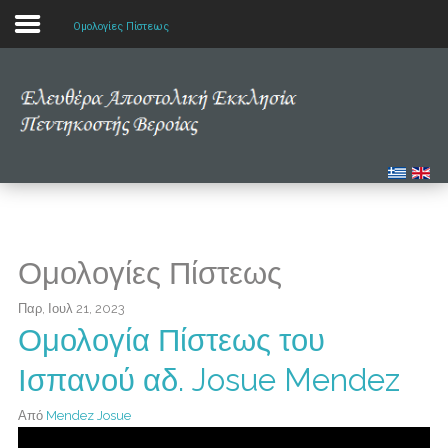
Ομολογίες Πίστεως
Αρχική
Η εκκλησία μας
Πολυμέσα
Τα νέα μας
Ομολογίες Πίστεως
Μελετώντας την Αγία Γραφή
Παρ, Ιουλ 21, 2023
Ομολογία Πίστεως του
Ισπανού αδ. Josue Mendez
Από
Mendez Josue