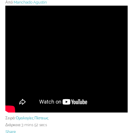
Από
Manchado Agustin
Σειρά:
Ομολογίες Πίστεως
Διάρκεια:
3 mins 52 secs
Share