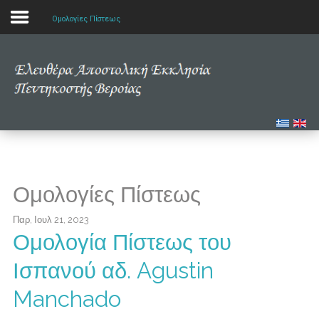
Ομολογίες Πίστεως
Αρχική
Η εκκλησία μας
Πολυμέσα
Τα νέα μας
Ομολογίες Πίστεως
Μελετώντας την Αγία Γραφή
Παρ, Ιουλ 21, 2023
Ομολογία Πίστεως του
Ισπανού αδ. Agustin
Manchado