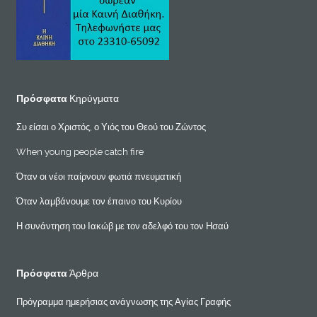
Πρόσφατα
Κηρύγματα
Συ είσαι ο Χριστός, ο Υιός του Θεού του Ζώντος
When young people catch fire
Όταν οι νέοι παίρνουν φωτιά πνευματική
Όταν λαμβάνουμε τον έπαινο του Κυρίου
Η συνάντηση του Ιακώβ με τον αδελφό του τον Ησαύ
Πρόσφατα
Άρθρα
Πρόγραμμα ημερήσιας ανάγνωσης της Αγίας Γραφής