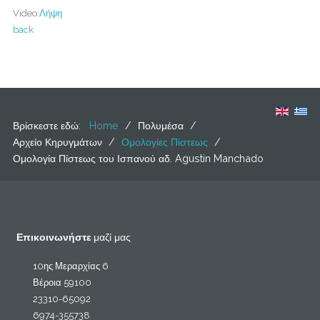
Video:
Λήψη
back
Βρίσκεστε εδώ:
Home
/
Πολυμέσα
/
Αρχείο Κηρυγμάτων
/
Ομολογίες Πίστεως
/
Ομολογία Πίστεως του Ισπανού αδ. Agustin Manchado
Επικοινωνήστε
μαζί μας
10ης Μεραρχίας 6
Βέροια 59100
23310-65092
6974-355738