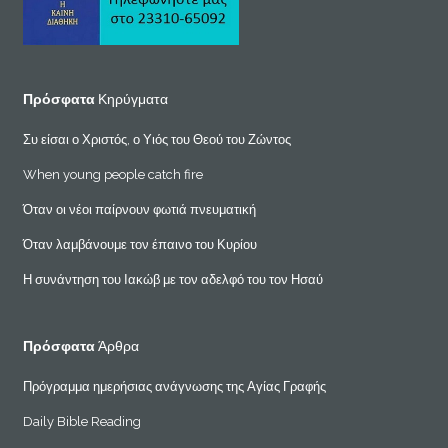
Πρόσφατα
Κηρύγματα
Συ είσαι ο Χριστός, ο Υιός του Θεού του Ζώντος
When young people catch fire
Όταν οι νέοι παίρνουν φωτιά πνευματική
Όταν λαμβάνουμε τον έπαινο του Κυρίου
Η συνάντηση του Ιακώβ με τον αδελφό του τον Ησαύ
Πρόσφατα
Άρθρα
Πρόγραμμα ημερήσιας ανάγνωσης της Αγίας Γραφής
Daily Bible Reading