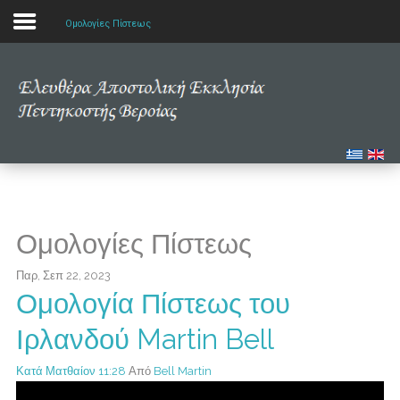
Ομολογίες Πίστεως
Αρχική
Η εκκλησία μας
Πολυμέσα
Τα νέα μας
Ομολογίες Πίστεως
Μελετώντας την Αγία Γραφή
Παρ, Σεπ 22, 2023
Ομολογία Πίστεως του
Ιρλανδού Martin Bell
Κατά Ματθαίον 11:28
Από
Bell Martin