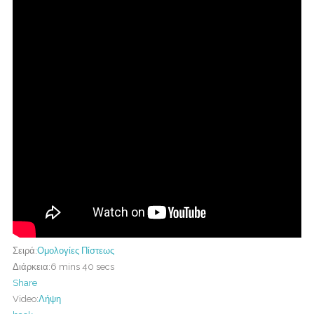
Σειρά:
Ομολογίες Πίστεως
Διάρκεια:
6 mins 40 secs
Share
Video:
Λήψη