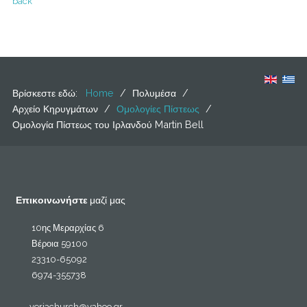
back
Βρίσκεστε εδώ:
Home
/
Πολυμέσα
/
Αρχείο Κηρυγμάτων
/
Ομολογίες Πίστεως
/
Ομολογία Πίστεως του Ιρλανδού Martin Bell
Επικοινωνήστε
μαζί μας
10ης Μεραρχίας 6
Βέροια 59100
23310-65092
6974-355738
veriachurch@yahoo.gr