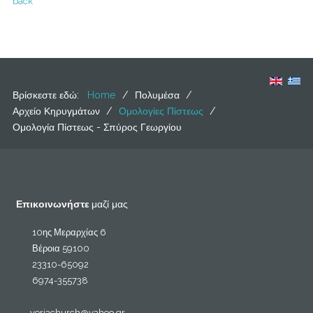
back
Βρίσκεστε εδώ:
Home
/
Πολυμέσα
/
Αρχείο Κηρυγμάτων
/
Ομολογίες Πίστεως
/
Ομολογία Πίστεως - Σπύρος Γεωργίου
Επικοινωνήστε
μαζί μας
10ης Μεραρχίας 6
Βέροια 59100
23310-65092
6974-355738
veriachurch@yahoo.gr