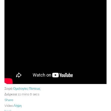
Σειρά:
Ομολογίες Πίστεως
Διάρκεια:
11 mins 6 secs
Share
Video:
Λήψη