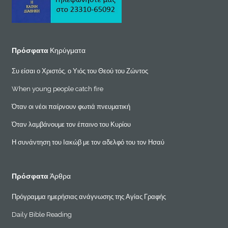
Πρόσφατα
Κηρύγματα
Συ είσαι ο Χριστός, ο Υιός του Θεού του Ζώντος
When young people catch fire
Όταν οι νέοι παίρνουν φωτιά πνευματική
Όταν λαμβάνουμε τον έπαινο του Κυρίου
Η συνάντηση του Ιακώβ με τον αδελφό του τον Ησαύ
Πρόσφατα
Άρθρα
Πρόγραμμα ημερήσιας ανάγνωσης της Αγίας Γραφής
Daily Bible Reading