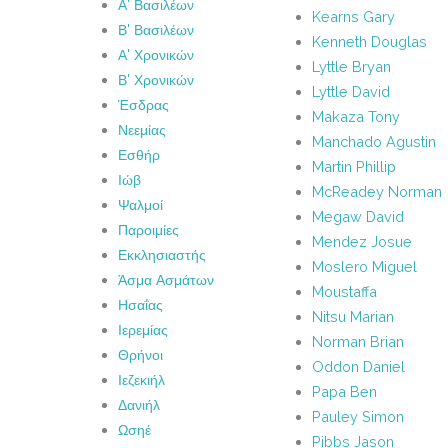
Α' Βασιλέων
Kearns Gary
Β' Βασιλέων
Kenneth Douglas
Α' Χρονικών
Lyttle Bryan
Β' Χρονικών
Lyttle David
Έσδρας
Makaza Tony
Νεεμίας
Manchado Agustin
Εσθήρ
Martin Phillip
Ιώβ
McReadey Norman
Ψαλμοί
Megaw David
Παροιμίες
Mendez Josue
Εκκλησιαστής
Moslero Miguel
Άσμα Ασμάτων
Moustaffa
Ησαΐας
Nitsu Marian
Ιερεμίας
Norman Brian
Θρήνοι
Oddon Daniel
Ιεζεκιήλ
Papa Ben
Δανιήλ
Pauley Simon
Ωσηέ
Pibbs Jason