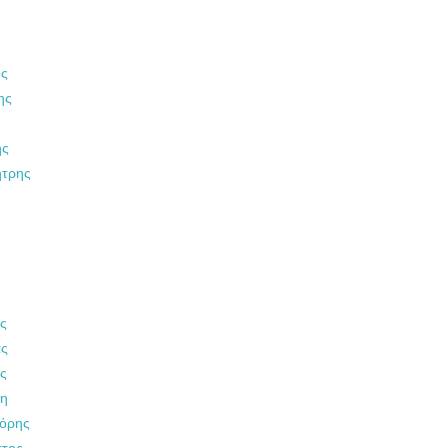
ος
ης
ης
ήτρης
ς
ας
ς
νη
γόρης
στος