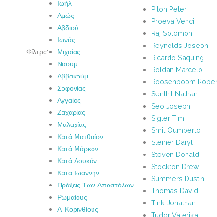
Ιωήλ
Pilon Peter
Αμώς
Proeva Venci
Αβδιού
Raj Solomon
Ιωνάς
Reynolds Joseph
Φίλτρα:
Μιχαίας
Ricardo Saquing
Ναούμ
Roldan Marcelo
Αββακούμ
Roosenboom Rober
Σοφονίας
Senthil Nathan
Αγγαίος
Seo Joseph
Ζαχαρίας
Sigler Tim
Μαλαχίας
Smit Oumberto
Κατά Ματθαίον
Steiner Daryl
Κατά Μάρκον
Steven Donald
Κατά Λουκάν
Stockton Drew
Κατά Ιωάννην
Summers Dustin
Πράξεις Των Αποστόλων
Thomas David
Ρωμαίους
Tink Jonathan
Α' Κορινθίους
Tudor Valerika