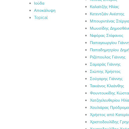
Ιούδα
Καλαϊτζής Ηλίας
Αποκάλυψη
Κετεντζιάν Ανέστης
Topical
Μπουρντένας Στέργι
Μωυσίδης Δημοσθέν
Νιφόρας Στέφανος
Παπαγεωργίου Γιάνν
Παπαδημητρίου Δημ
Ριζόπουλος Γιάννης
Σαμαράς Γιάννης
Σιώπης Χρήστος
Σούγαρης Γιάννης
Τακιάνος Κλεάνθης
Φουντουκίδης Κώστα
Χατζηελευθερίου Ηλί
Χουλιάρας Πρόδρομο
Χρήστος από Κατερί
Χριστοδουλίδης Γρη
Χριστοδουλίδης Χρή