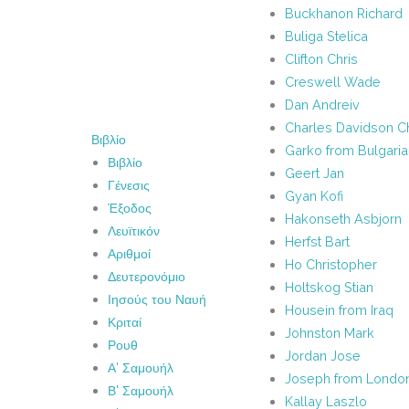
Buckhanon Richard
Buliga Stelica
Clifton Chris
Creswell Wade
Dan Andreiv
Charles Davidson Cha
Βιβλίο
Garko from Bulgaria
Βιβλίο
Geert Jan
Γένεσις
Gyan Kofi
Έξοδος
Hakonseth Asbjorn
Λευϊτικόν
Herfst Bart
Αριθμοί
Ho Christopher
Δευτερονόμιο
Holtskog Stian
Ιησούς του Ναυή
Housein from Iraq
Κριταί
Johnston Mark
Ρουθ
Jordan Jose
Α' Σαμουήλ
Joseph from Londo
Β' Σαμουήλ
Kallay Laszlo