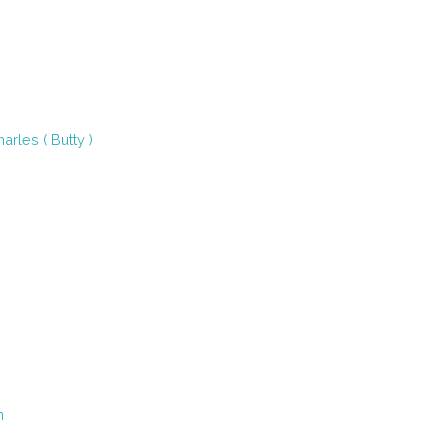
rles ( Butty )
n