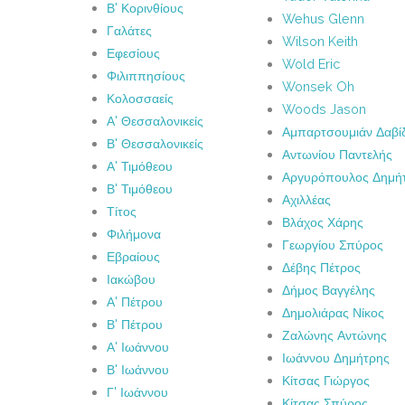
Β' Κορινθίους
Wehus Glenn
Γαλάτες
Wilson Keith
Εφεσίους
Wold Eric
Φιλιππησίους
Wonsek Oh
Κολοσσαείς
Woods Jason
Α' Θεσσαλονικείς
Αμπαρτσουμιάν Δαβί
Β' Θεσσαλονικείς
Αντωνίου Παντελής
Α' Τιμόθεου
Αργυρόπουλος Δημή
Β' Τιμόθεου
Αχιλλέας
Τίτος
Βλάχος Χάρης
Φιλήμονα
Γεωργίου Σπύρος
Εβραίους
Δέβης Πέτρος
Ιακώβου
Δήμος Βαγγέλης
Α' Πέτρου
Δημολιάρας Νίκος
Β' Πέτρου
Ζαλώνης Αντώνης
Α' Ιωάννου
Ιωάννου Δημήτρης
Β' Ιωάννου
Κίτσας Γιώργος
Γ' Ιωάννου
Κίτσας Σπύρος