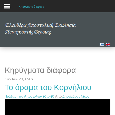
Κηρύγματα διάφορα
Αρχική
Η εκκλησία μας
Πολυμέσα
Τα νέα μας
Κηρύγματα διάφορα
Μελετώντας την Αγία Γραφή
Κυρ, Ιουν 07, 2026
Το όραμα του Κορνήλιου
Πράξεις Των Αποστόλων 10:1-48
Από
Δημολιάρας Νίκος