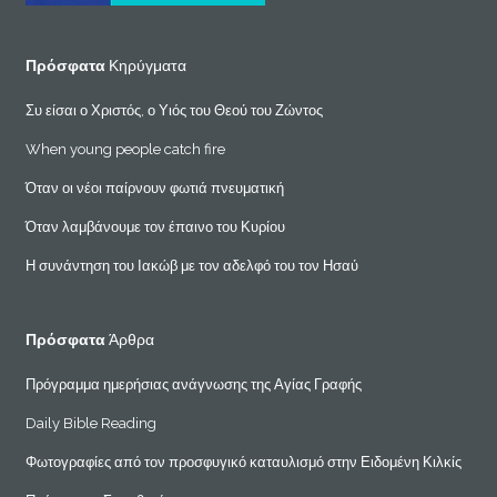
Πρόσφατα
Κηρύγματα
Συ είσαι ο Χριστός, ο Υιός του Θεού του Ζώντος
When young people catch fire
Όταν οι νέοι παίρνουν φωτιά πνευματική
Όταν λαμβάνουμε τον έπαινο του Κυρίου
Η συνάντηση του Ιακώβ με τον αδελφό του τον Ησαύ
Πρόσφατα
Άρθρα
Πρόγραμμα ημερήσιας ανάγνωσης της Αγίας Γραφής
Daily Bible Reading
Φωτογραφίες από τον προσφυγικό καταυλισμό στην Ειδομένη Κιλκίς