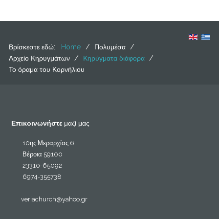
Βρίσκεστε εδώ:
Home
/
Πολυμέσα
/
Αρχείο Κηρυγμάτων
/
Κηρύγματα διάφορα
/
Το όραμα του Κορνήλιου
Επικοινωνήστε
μαζί μας
10ης Μεραρχίας 6
Βέροια 59100
23310-65092
6974-355738
veriachurch@yahoo.gr