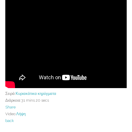
Σειρά:
Κυριακάτικα κηρύγματα
Διάρκεια:
31 mins 20 secs
Share
Video:
Λήψη
back