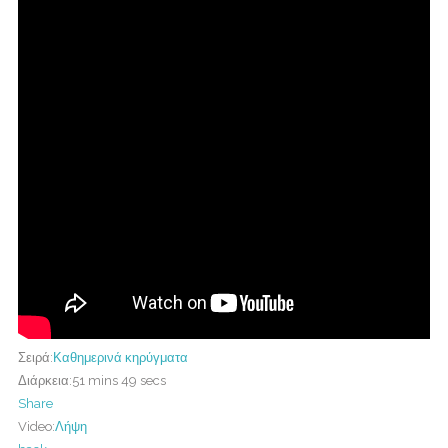
Σειρά:
Καθημερινά κηρύγματα
Διάρκεια:
51 mins 49 secs
Share
Video:
Λήψη