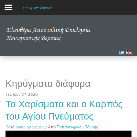
Κηρύγματα διάφορα
Αρχική
Η εκκλησία μας
Πολυμέσα
Τα νέα μας
Κηρύγματα διάφορα
Μελετώντας την Αγία Γραφή
Τετ, Ιουν 03, 2026
Τα Χαρίσματα και ο Καρπός
του Αγίου Πνεύματος
Κατά Ιωάννην 14:16-17
Από
Παπαγεωργίου Γιάννης