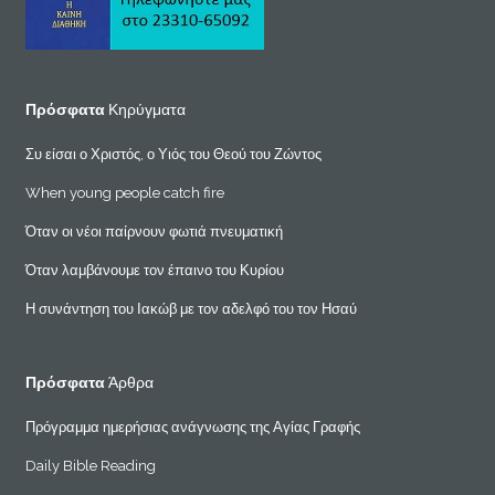
Πρόσφατα
Κηρύγματα
Συ είσαι ο Χριστός, ο Υιός του Θεού του Ζώντος
When young people catch fire
Όταν οι νέοι παίρνουν φωτιά πνευματική
Όταν λαμβάνουμε τον έπαινο του Κυρίου
Η συνάντηση του Ιακώβ με τον αδελφό του τον Ησαύ
Πρόσφατα
Άρθρα
Πρόγραμμα ημερήσιας ανάγνωσης της Αγίας Γραφής
Daily Bible Reading