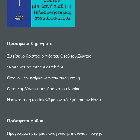
Πρόσφατα
Κηρύγματα
Συ είσαι ο Χριστός, ο Υιός του Θεού του Ζώντος
When young people catch fire
Όταν οι νέοι παίρνουν φωτιά πνευματική
Όταν λαμβάνουμε τον έπαινο του Κυρίου
Η συνάντηση του Ιακώβ με τον αδελφό του τον Ησαύ
Πρόσφατα
Άρθρα
Πρόγραμμα ημερήσιας ανάγνωσης της Αγίας Γραφής