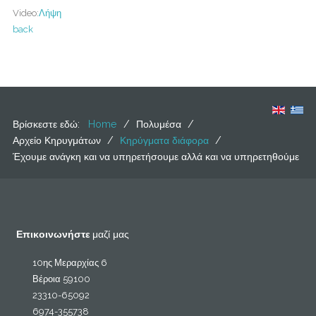
Video:
Λήψη
back
Βρίσκεστε εδώ:
Home
/
Πολυμέσα
/
Αρχείο Κηρυγμάτων
/
Κηρύγματα διάφορα
/
Έχουμε ανάγκη και να υπηρετήσουμε αλλά και να υπηρετηθούμε
Επικοινωνήστε
μαζί μας
10ης Μεραρχίας 6
Βέροια 59100
23310-65092
6974-355738