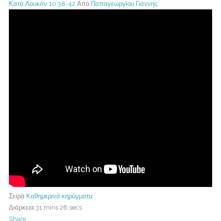
Κατά Λουκάν 10:38-42
Από
Παπαγεωργίου Γιάννης
Σειρά:
Καθημερινά κηρύγματα
Διάρκεια:
31 mins 28 secs
Share