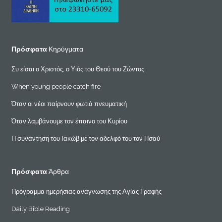
Πρόσφατα
Κηρύγματα
Συ είσαι ο Χριστός, ο Υιός του Θεού του Ζώντος
When young people catch fire
Όταν οι νέοι παίρνουν φωτιά πνευματική
Όταν λαμβάνουμε τον έπαινο του Κυρίου
Η συνάντηση του Ιακώβ με τον αδελφό του τον Ησαύ
Πρόσφατα
Άρθρα
Πρόγραμμα ημερήσιας ανάγνωσης της Αγίας Γραφής
Daily Bible Reading