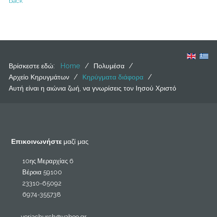
back
Βρίσκεστε εδώ:
Home
/
Πολυμέσα
/
Αρχείο Κηρυγμάτων
/
Κηρύγματα διάφορα
/
Αυτή είναι η αιώνια ζωή, να γνωρίσεις τον Ιησού Χριστό
Επικοινωνήστε
μαζί μας
10ης Μεραρχίας 6
Βέροια 59100
23310-65092
6974-355738
veriachurch@yahoo.gr