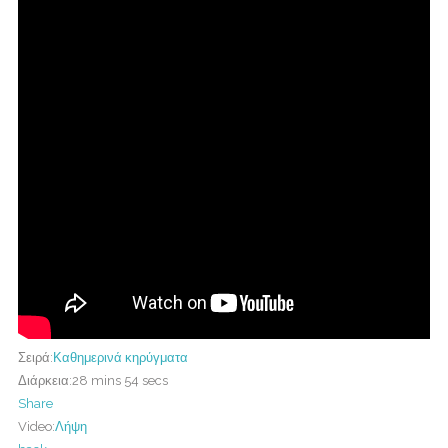
Σειρά:
Καθημερινά κηρύγματα
Διάρκεια:
28 mins 54 secs
Share
Video:
Λήψη