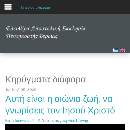
Κηρύγματα διάφορα
Αρχική
Η εκκλησία μας
Πολυμέσα
Τα νέα μας
Κηρύγματα διάφορα
Μελετώντας την Αγία Γραφή
Τετ, Ιουλ 08, 2026
Αυτή είναι η αιώνια ζωή, να
γνωρίσεις τον Ιησού Χριστό
Κατά Ιωάννην 17:1-8
Από
Παπαγεωργίου Γιάννης