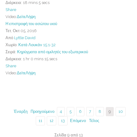
Διάρκεια:
18 mins 5 secs
Share
Video:
Δείτε
Λήψη
Η επιστροφή του ασώτου υιού
Τετ, Οκτ 05, 2016
Από
Lyttle David
Χωρίο:
Κατά Λουκάν 15:1-32
Σειρά:
Κηρύγματα από ομιλητές του εξωτερικού
Διάρκεια:
1 hr 0 mins 15 secs
Share
Video:
Δείτε
Λήψη
Έναρξη
Προηγούμενο
4
5
6
7
8
9
10
11
12
13
Επόμενο
Τέλος
Σελίδα 9 από 13