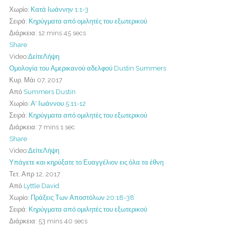
Χωρίο:
Κατά Ιωάννην 1:1-3
Σειρά:
Κηρύγματα από ομιλητές του εξωτερικού
Διάρκεια:
12 mins 45 secs
Share
Video:
Δείτε
Λήψη
Ομολογία του Αμερικανού αδελφού Dustin Summers
Κυρ, Μάι 07, 2017
Από
Summers Dustin
Χωρίο:
Α' Ιωάννου 5:11-12
Σειρά:
Κηρύγματα από ομιλητές του εξωτερικού
Διάρκεια:
7 mins 1 sec
Share
Video:
Δείτε
Λήψη
Υπάγετε και κηρύξατε το Ευαγγέλιον εις όλα τα έθνη
Τετ, Απρ 12, 2017
Από
Lyttle David
Χωρίο:
Πράξεις Των Αποστόλων 20:18-38
Σειρά:
Κηρύγματα από ομιλητές του εξωτερικού
Διάρκεια:
53 mins 40 secs