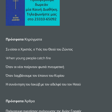
Πρόσφατα
Κηρύγματα
Συ είσαι ο Χριστός, ο Υιός του Θεού του Ζώντος
When young people catch fire
Όταν οι νέοι παίρνουν φωτιά πνευματική
Όταν λαμβάνουμε τον έπαινο του Κυρίου
Η συνάντηση του Ιακώβ με τον αδελφό του τον Ησαύ
Πρόσφατα
Άρθρα
Πρόγραμμα ημερήσιας ανάγνωσης της Αγίας Γραφής