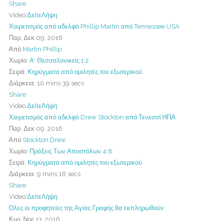
Share
Video:
Δείτε
Λήψη
Χαιρετισμός από αδελφό Phillip Martin από Tennessee USA
Παρ, Δεκ 09, 2016
Από
Martin Phillip
Χωρίο:
Α' Θεσσαλονικείς 1:2
Σειρά:
Κηρύγματα από ομιλητές του εξωτερικού
Διάρκεια:
10 mins 39 secs
Share
Video:
Δείτε
Λήψη
Χαιρετισμός από αδελφό Drew Stockton από Τενεσσί ΗΠΑ
Παρ, Δεκ 09, 2016
Από
Stockton Drew
Χωρίο:
Πράξεις Των Αποστόλων 4:8
Σειρά:
Κηρύγματα από ομιλητές του εξωτερικού
Διάρκεια:
9 mins 16 secs
Share
Video:
Δείτε
Λήψη
Όλες οι προφητείες της Αγίας Γραφής θα εκπληρωθούν
Κυρ, Νοε 13, 2016