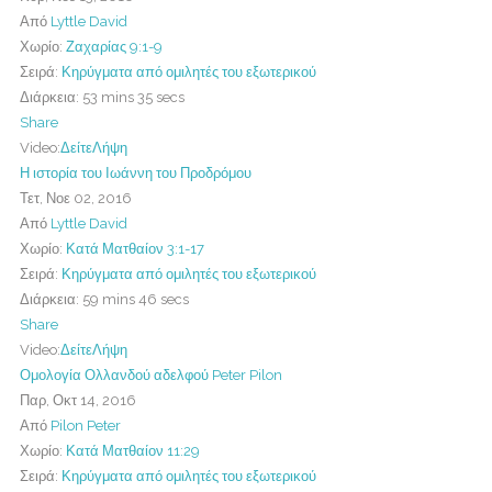
Από
Lyttle David
Χωρίο:
Ζαχαρίας 9:1-9
Σειρά:
Κηρύγματα από ομιλητές του εξωτερικού
Διάρκεια:
53 mins 35 secs
Share
Video:
Δείτε
Λήψη
Η ιστορία του Ιωάννη του Προδρόμου
Τετ, Νοε 02, 2016
Από
Lyttle David
Χωρίο:
Κατά Ματθαίον 3:1-17
Σειρά:
Κηρύγματα από ομιλητές του εξωτερικού
Διάρκεια:
59 mins 46 secs
Share
Video:
Δείτε
Λήψη
Ομολογία Ολλανδού αδελφού Peter Pilon
Παρ, Οκτ 14, 2016
Από
Pilon Peter
Χωρίο:
Κατά Ματθαίον 11:29
Σειρά:
Κηρύγματα από ομιλητές του εξωτερικού