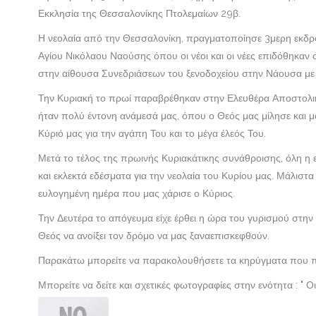
Εκκλησία της Θεσσαλονίκης Πτολεμαίων 29β.
Η νεολαία από την Θεσσαλονίκη, πραγματοποίησε 3μερη εκδρο
Αγίου Νικόλαου Ναούσης όπου οι νέοι και οι νέες επιδόθηκαν
στην αίθουσα Συνεδριάσεων του ξενοδοχείου στην Νάουσα με 
Την Κυριακή το πρωί παραβρέθηκαν στην Ελευθέρα Αποστολική
ήταν πολύ έντονη ανάμεσά μας, όπου ο Θεός μας μίλησε και μα
Κύριό μας για την αγάπη Του και το μέγα έλεός Του.
Μετά το τέλος της πρωινής Κυριακάτικης συνάθροισης, όλη η 
και εκλεκτά εδέσματα για την νεολαία του Κυρίου μας. Μάλιστα
ευλογημένη ημέρα που μας χάρισε ο Κύριος.
Την Δευτέρα το απόγευμα είχε έρθει η ώρα του γυρισμού στην 
Θεός να ανοίξει τον δρόμο να μας ξαναεπισκεφθούν.
Παρακάτω μπορείτε να παρακολουθήσετε τα κηρύγματα που πρ
Μπορείτε να δείτε και σχετικές φωτογραφίες στην ενότητα : " Ο