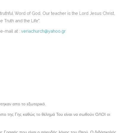
 truthful Word of God.
Our teacher is the Lord Jesus Christ,
 Truth and the Life".
e-mail at :
veriachurch@yahoo.gr
τηκαν απο το εξωτερικό.
ωπο της Γης καθώς το θέλημά Του είναι να σωθούν ΟΛΟΙ οι
ίας Γραφής που είναι ο αψευδής λόγος του Θεού. Ο διδάσκαλός