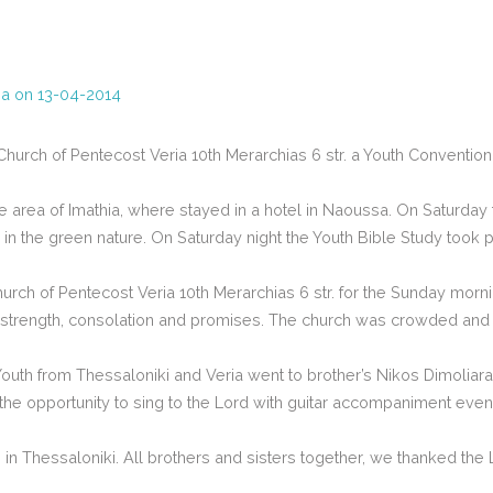
ria on 13-04-2014
 Church of Pentecost Veria 10th Merarchias 6 str. a Youth Conventio
 area of Imathia, where stayed in a hotel in Naoussa. On Saturday 
the green nature. On Saturday night the Youth Bible Study took pl
rch of Pentecost Veria 10th Merarchias 6 str. for the Sunday morni
rength, consolation and promises. The church was crowded and e
Youth from Thessaloniki and Veria went to brother’s Nikos Dimoliar
 the opportunity to sing to the Lord with guitar accompaniment even 
 Thessaloniki. All brothers and sisters together, we thanked the 