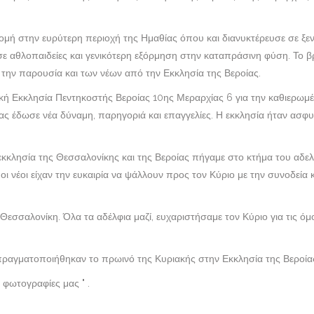
μή στην ευρύτερη περιοχή της Ημαθίας όπου και διανυκτέρευσε σε ξε
 σε αθλοπαιδείες και γενικότερη εξόρμηση στην καταπράσινη φύση. Το
την παρουσία και των νέων από την Εκκλησία της Βεροίας.
 Εκκλησία Πεντηκοστής Βεροίας 10ης Μεραρχίας 6 για την καθιερωμέν
ς έδωσε νέα δύναμη, παρηγοριά και επαγγελίες. Η εκκλησία ήταν ασφυκ
εκκλησία της Θεσσαλονίκης και της Βεροίας πήγαμε στο κτήμα του αδε
 οι νέοι είχαν την ευκαιρία να ψάλλουν προς τον Κύριο με την συνοδεί
Θεσσαλονίκη. Όλα τα αδέλφια μαζί, ευχαριστήσαμε τον Κύριο για τις όμ
αγματοποιήθηκαν το πρωινό της Κυριακής στην Εκκλησία της Βεροία
ι φωτογραφίες μας " .