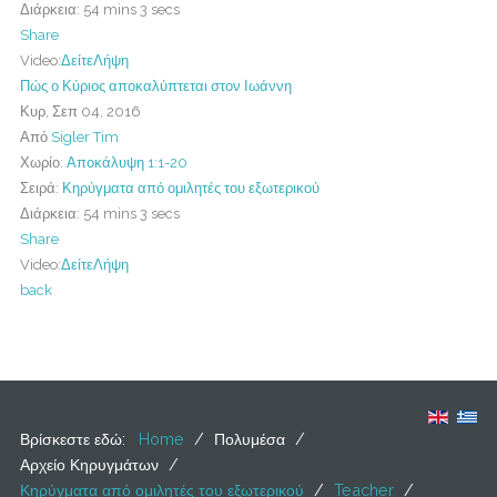
Διάρκεια:
54 mins 3 secs
Share
Video:
Δείτε
Λήψη
Πώς ο Κύριος αποκαλύπτεται στον Ιωάννη
Κυρ, Σεπ 04, 2016
Από
Sigler Tim
Χωρίο:
Αποκάλυψη 1:1-20
Σειρά:
Κηρύγματα από ομιλητές του εξωτερικού
Διάρκεια:
54 mins 3 secs
Share
Video:
Δείτε
Λήψη
back
Βρίσκεστε εδώ:
Home
/
Πολυμέσα
/
Αρχείο Κηρυγμάτων
/
Κηρύγματα από ομιλητές του εξωτερικού
/
Teacher
/