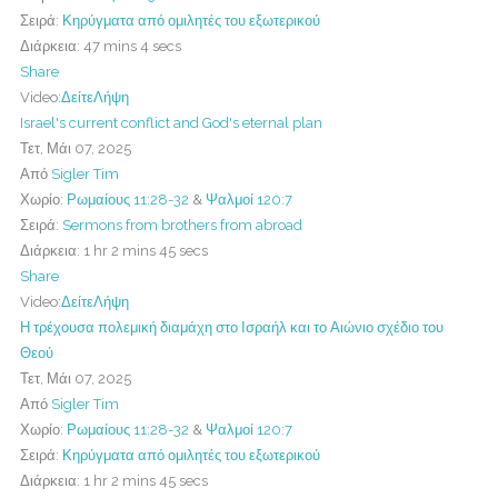
Σειρά:
Κηρύγματα από ομιλητές του εξωτερικού
Διάρκεια:
47 mins 4 secs
Share
Video:
Δείτε
Λήψη
Israel's current conflict and God's eternal plan
Τετ, Μάι 07, 2025
Από
Sigler Tim
Χωρίο:
Ρωμαίους 11:28-32
&
Ψαλμοί 120:7
Σειρά:
Sermons from brothers from abroad
Διάρκεια:
1 hr 2 mins 45 secs
Share
Video:
Δείτε
Λήψη
Η τρέχουσα πολεμική διαμάχη στο Ισραήλ και το Αιώνιο σχέδιο του
Θεού
Τετ, Μάι 07, 2025
Από
Sigler Tim
Χωρίο:
Ρωμαίους 11:28-32
&
Ψαλμοί 120:7
Σειρά:
Κηρύγματα από ομιλητές του εξωτερικού
Διάρκεια:
1 hr 2 mins 45 secs