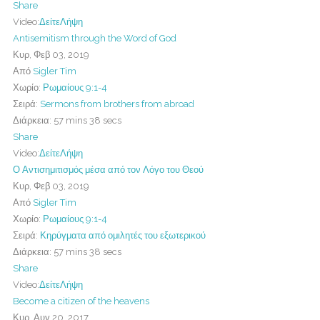
Share
Video:
Δείτε
Λήψη
Antisemitism through the Word of God
Κυρ, Φεβ 03, 2019
Από
Sigler Tim
Χωρίο:
Ρωμαίους 9:1-4
Σειρά:
Sermons from brothers from abroad
Διάρκεια:
57 mins 38 secs
Share
Video:
Δείτε
Λήψη
Ο Αντισημιτισμός μέσα από τον Λόγο του Θεού
Κυρ, Φεβ 03, 2019
Από
Sigler Tim
Χωρίο:
Ρωμαίους 9:1-4
Σειρά:
Κηρύγματα από ομιλητές του εξωτερικού
Διάρκεια:
57 mins 38 secs
Share
Video:
Δείτε
Λήψη
Become a citizen of the heavens
Κυρ, Αυγ 20, 2017