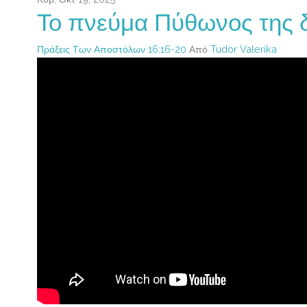
Το πνεύμα Πύθωνος της 
Πράξεις Των Αποστόλων 16:16-20
Από
Tudor Valerika