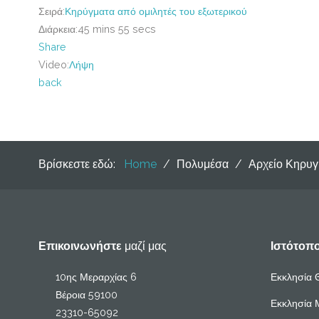
Σειρά:
Κηρύγματα από ομιλητές του εξωτερικού
Διάρκεια:
45 mins 55 secs
Share
Video:
Λήψη
back
Βρίσκεστε εδώ:
Home
/
Πολυμέσα
/
Αρχείο Κηρυ
Επικοινωνήστε
μαζί μας
Ιστότοπ
10ης Μεραρχίας 6
Εκκλησία 
Βέροια 59100
Εκκλησία 
23310-65092