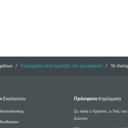
γμάτων
/
Κηρύγματα από ομιλητές του εξωτερικού
/
Το πνεύ
οι
Εκκλησιών
Πρόσφατα
Κηρύγματα
Θεσσαλονίκης
Συ είσαι ο Χριστός, ο Υιός το
Ζώντος
Μουδανιών