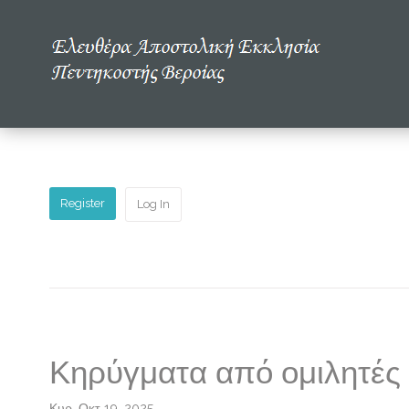
Αρχική
Η εκκλησία μας
Πολυμέσα
Register
Log In
Τα νέα μας
Μελετώντας την Αγία Γραφή
Κηρύγματα από ομιλητές 
Κυρ, Οκτ 19, 2025