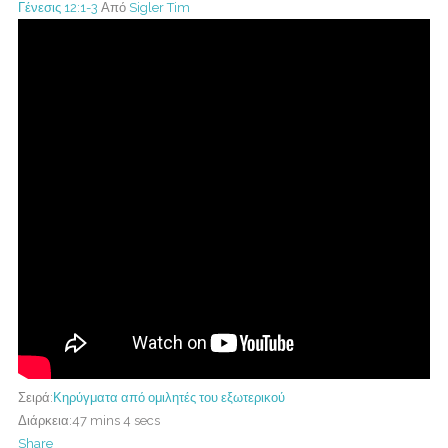
Γένεσις 12:1-3
Από
Sigler Tim
Σειρά:
Κηρύγματα από ομιλητές του εξωτερικού
Διάρκεια:
47 mins 4 secs
Share