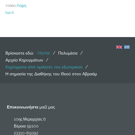
Video:
Λήψη
back
Βρίσκεστε εδώ:
Home
/
Πολυμέσα
/
Αρχείο Κηρυγμάτων
/
Κηρύγματα από ομιλητές του εξωτερικού
/
Η σημασία της Διαθήκης του Θεού στον Αβραάμ
Επικοινωνήστε
μαζί μας
10ης Μεραρχίας 6
Βέροια 59100
23310-65092