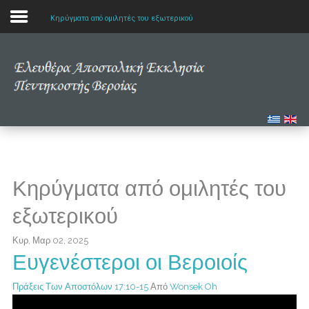
Κηρύγματα από ομιλητές του εξωτερικού
Αρχική
Η εκκλησία μας
Πολυμέσα
Τα νέα μας
Κηρύγματα από ομιλητές του
Μελετώντας την Αγία Γραφή
εξωτερικού
Κυρ, Μαρ 02, 2025
Ευγενέστεροι οι Βεροιοίς
Πράξεις Των Αποστόλων 17:10-15
Από
Wonsek Oh