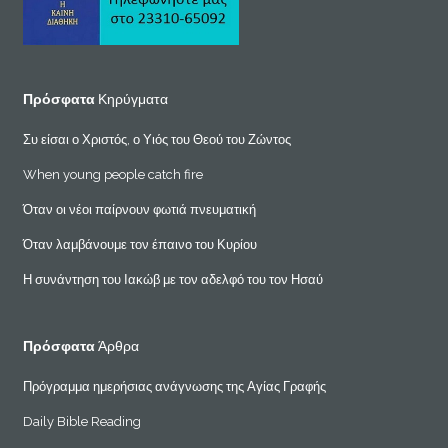
Πρόσφατα
Κηρύγματα
Συ είσαι ο Χριστός, ο Υιός του Θεού του Ζώντος
When young people catch fire
Όταν οι νέοι παίρνουν φωτιά πνευματική
Όταν λαμβάνουμε τον έπαινο του Κυρίου
Η συνάντηση του Ιακώβ με τον αδελφό του τον Ησαύ
Πρόσφατα
Άρθρα
Πρόγραμμα ημερήσιας ανάγνωσης της Αγίας Γραφής
Daily Bible Reading