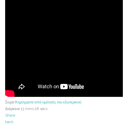
Σειρά:
Κηρύγματα από ομιλητές του εξωτερικού
Διάρκεια:
13 mins 28 secs
Share
back