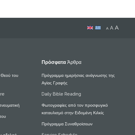
A
A
A
Πρόσφατα
Άρθρα
υ Θεού του
Πρόγραμμα ημερήσιας ανάγνωσης της
Αγίας Γραφής
ire
Daily Bible Reading
πνευματική
Φωτογραφίες από τον προσφυγικό
καταυλισμό στην Ειδομένη Κιλκίς
του
Πρόγραμμα Συναθροίσεων
ν αδελφό
Service Schedule