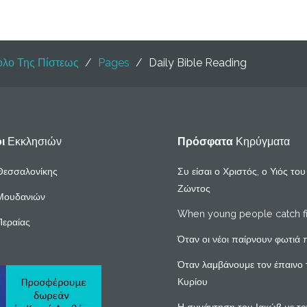
ολο Της Πίστεως
/
Pages
/
Daily Bible Reading
οι
Εκκλησιών
Πρόσφατα
Κηρύγματα
Θεσσαλονίκης
Συ είσαι ο Χριστός, ο Υιός το
Ζώντος
Μουδανιών
When young people catch f
Περαίας
Όταν οι νέοι παίρνουν φωτιά 
Όταν λαμβάνουμε τον έπαινο 
Κυρίου
Η συνάντηση του Ιακώβ με το