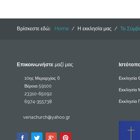
Βρίσκεστε εδώ:
Home
/
Η εκκλησία μας
/
Το Σύμβ
Επικοινωνήστε
μαζί μας
Ιστότοπ
10ης Μεραρχίας 6
Εκκλησία 
Βέροια 59100
Εκκλησία 
23310-65092
Εκκλησία 
6974-355738
veriachurch@yahoo.gr